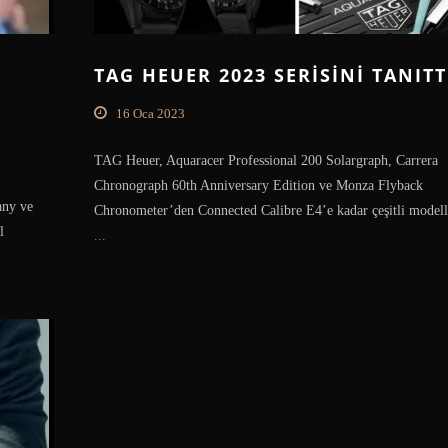
TAG HEUER 2023 SERISINI TANITT
16 Oca 2023
TAG Heuer, Aquaracer Professional 200 Solargraph, Carrera
Chronograph 60th Anniversary Edition ve Monza Flyback
any ve
Chronometer’den Connected Calibre E4’e kadar çeşitli modelle
l
...