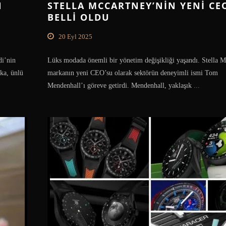
N
STELLA MCCARTNEY’NIN YENI CE
BELLI OLDU
20 Eyl 2025
di’nin
Lüks modada önemli bir yönetim değişikliği yaşandı. Stella M
ka, ünlü
markanın yeni CEO’su olarak sektörün deneyimli ismi Tom
Mendenhall’ı göreve getirdi. Mendenhall, yaklaşık
...