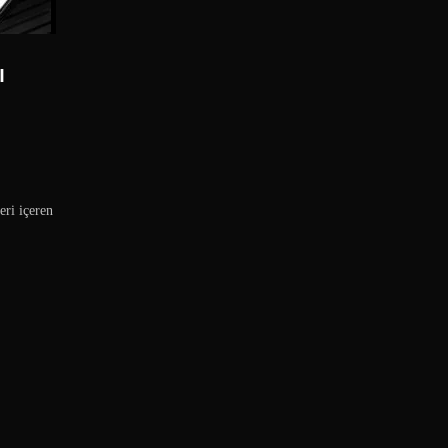
I
ri içeren