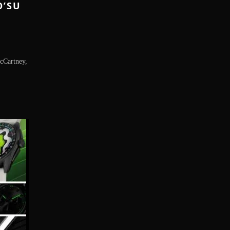
O’SU
cCartney,