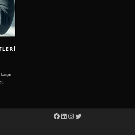
TLERI
 karşın
 bu
Facebook
LinkedIn
Instagram
Twitter