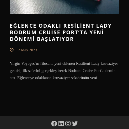
EĞLENCE ODAKLI RESILIENT LADY
BODRUM CRUISE PORT’TA YENI
DÖNEMI BAŞLATIYOR
12 May 2023
Virgin Voyages’ın filosuna yeni eklenen Resilient Lady kruvaziyer
gemisi, ilk seferini gerçekleştirerek Bodrum Cruise Port’a demir
attı. Eğlenceye odaklanan kruvaziyer sektörünün yeni
...
Facebook
LinkedIn
Instagram
Twitter