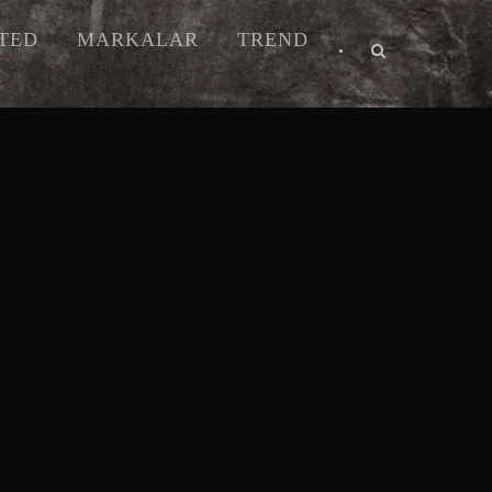
ITED
MARKALAR
TREND
•