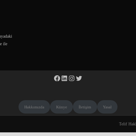
ünyadaki
e ile
Facebook
LinkedIn
Instagram
Twitter
Hakkımızda
Künye
İletişim
Yasal
Telif Hak