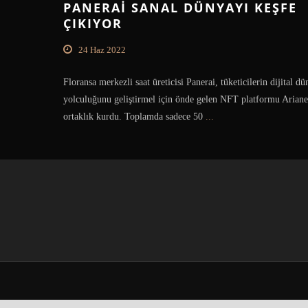
PANERAI SANAL DÜNYAYI KEŞFE
ÇIKIYOR
24 Haz 2022
Floransa merkezli saat üreticisi Panerai, tüketicilerin dijital d
yolculuğunu geliştirmel için önde gelen NFT platformu Ariane
ortaklık kurdu. Toplamda sadece 50
...