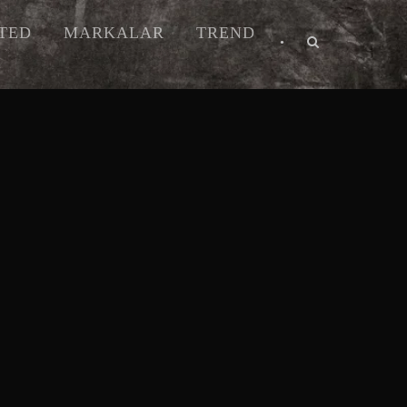
ITED
MARKALAR
TREND
•