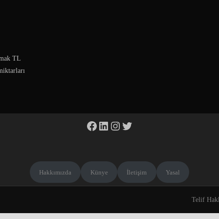
urmak TL
miktarları
Facebook
LinkedIn
Instagram
Twitter
Hakkımızda
Künye
İletişim
Yasal
Telif Hak