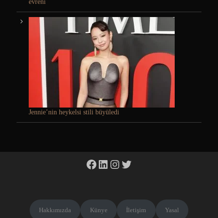
evreni
Jennie’nin heykelsi stili büyüledi
Facebook
LinkedIn
Instagram
Twitter
Hakkımızda
Künye
İletişim
Yasal