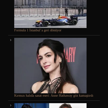
Formula 1 İstanbul’a geri dönüyor
Kırmızı halıda sanat eseri: Anne Hathaway göz kamaştırdı