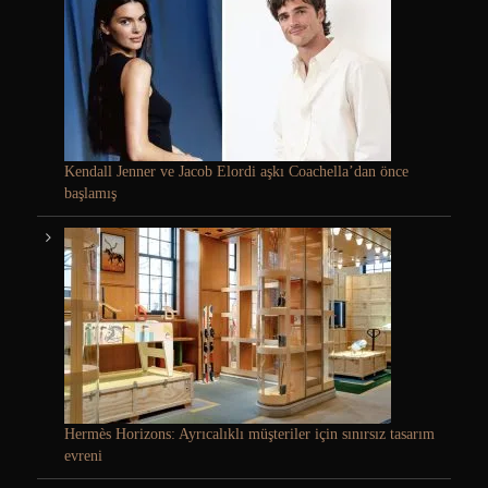
Kendall Jenner ve Jacob Elordi aşkı Coachella’dan önce
başlamış
Hermès Horizons: Ayrıcalıklı müşteriler için sınırsız tasarım
evreni