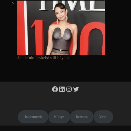
Jennie’nin heykelsi stili büyüledi
Facebook
LinkedIn
Instagram
Twitter
Hakkımızda
Künye
İletişim
Yasal