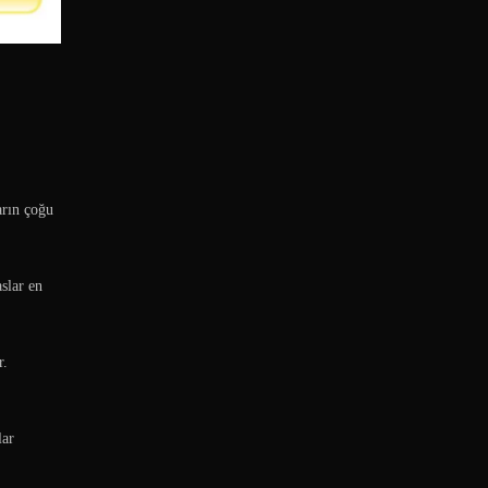
arın çoğu
slar en
r.
lar