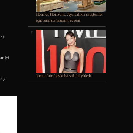
Hermès Horizons: Ayrıcalıklı müşteriler
için sınırsız tasarım evreni
ini
ar iyi
Jennie’nin heykelsi stili büyüledi
ancy