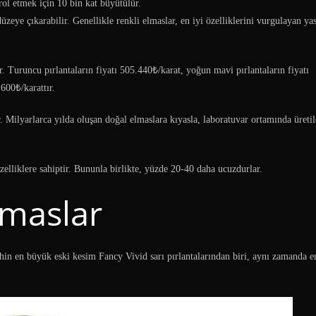
rol etmek için 10 bin kat büyütülür.
 düzeye çıkarabilir. Genellikle renkli elmaslar, en iyi özelliklerini vurgulayan yas
r. Turuncu pırlantaların fiyatı 505.440₺/karat, yoğun mavi pırlantaların fiyatı
600₺/karattır.
. Milyarlarca yılda oluşan doğal elmaslara kıyasla, laboratuvar ortamında üretil
lliklere sahiptir. Bununla birlikte, yüzde 20-40 daha ucuzdurlar.
lmaslar
ihin en büyük eski kesim Fancy Vivid sarı pırlantalarından biri, aynı zamanda e