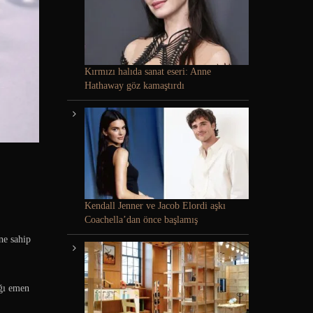
Kırmızı halıda sanat eseri: Anne
Hathaway göz kamaştırdı
Kendall Jenner ve Jacob Elordi aşkı
Coachella’dan önce başlamış
ne sahip
ığı emen