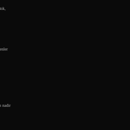
tık,
enler
n nadir