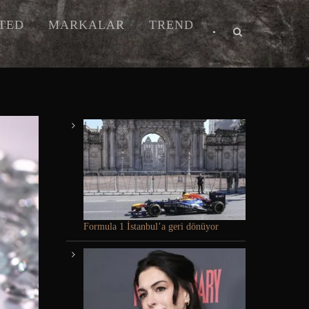
ITED
MARKALAR
TREND
•
Formula 1 İstanbul’a geri dönüyor