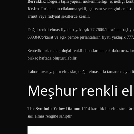
Berraklık
: Değerli taşın yapısal mükemmelliği, iç netliği kont
Kesim
: Pırlantanın cilalanma şekli, ışıltısını ve rengini en üst
armut veya radyant şekillerde kesilir.
Doğal renkli elmas fiyatları yaklaşık 77.760₺/karat’tan başlıyo
699,840₺/karat ve açık pembe pırlantaların fiyatı yaklaşık 777,
Sentetik pırlantalar, doğal renkli elmaslardan çok daha ucuzdur
birkaç haftada oluşturulabilir.
Laboratuvar yapımı elmaslar, doğal elmaslarla tamamen aynı öze
Meşhur renkli e
The Symbolic Yellow Diamond
114 karatlık bir elmastır. Tar
sarı elmas rengine sahiptir.