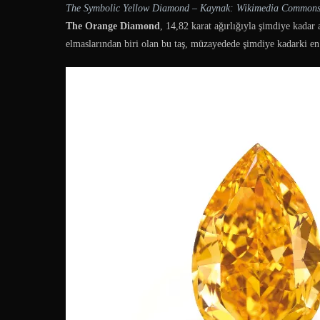
The Symbolic Yellow Diamond –
Kaynak: Wikimedia Common
The Orange Diamond
, 14,82 karat ağırlığıyla şimdiye kadar
elmaslarından biri olan bu taş, müzayedede şimdiye kadarki en 