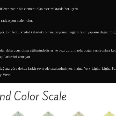
irleten nadir bir element olan eser miktarda bor içerir.
n radyasyon neden olur.
r. Bir teori, kristal kafesteki bir mutasyonun değerli taşın yapısını değiştirdiğ
slar daha ucuz olma eğilimindedirler ve bazı durumlarda doğal versiyonları kad
ülaritesini artırıyor.
uğuna göre dokuz farklı seviyede sıralandırılıyor: Faint, Very Light, Light, F
y Vivid.