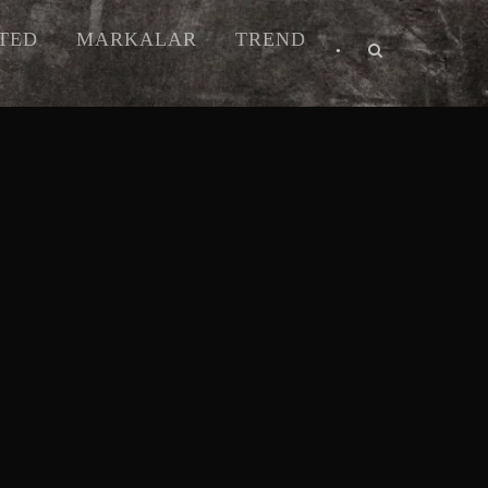
ITED
MARKALAR
TREND
•