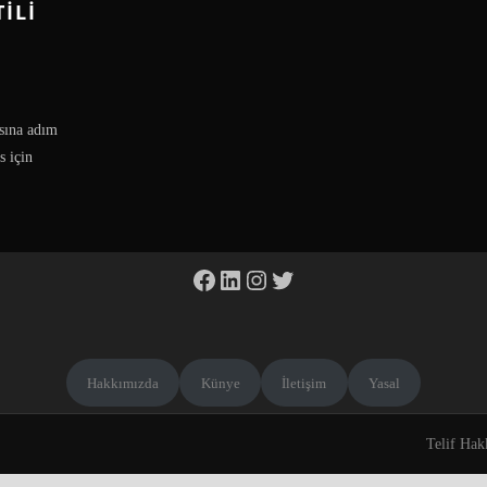
ILI
sına adım
s için
Facebook
LinkedIn
Instagram
Twitter
Hakkımızda
Künye
İletişim
Yasal
Telif Hak