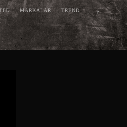
ITED
MARKALAR
TREND
•