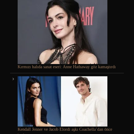
Kırmızı halıda sanat eseri: Anne Hathaway göz kamaştırdı
Kendall Jenner ve Jacob Elordi aşkı Coachella’dan önce