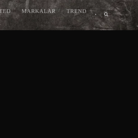
ITED
MARKALAR
TREND
•