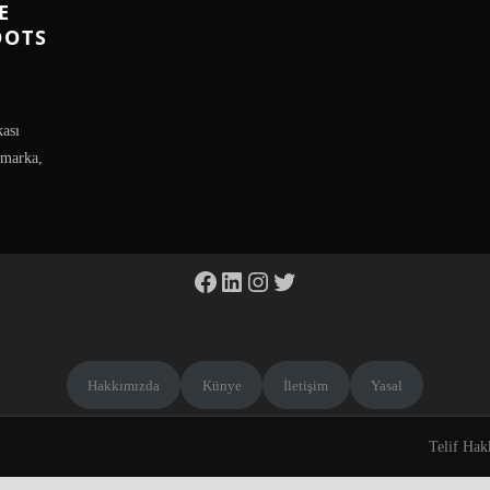
E
OOTS
kası
 marka,
Facebook
LinkedIn
Instagram
Twitter
Hakkımızda
Künye
İletişim
Yasal
Telif Hak