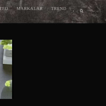
ITED
MARKALAR
TREND
•