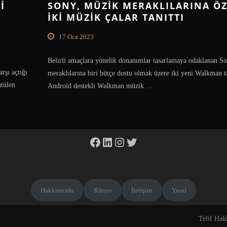
I
SONY, MÜZIK MERAKLILARINA ÖZ
IKI MÜZIK ÇALAR TANITTI
17 Oca 2023
Belirli amaçlara yönelik donanımlar tasarlamaya odaklanan S
rşı açtığı
meraklılarına biri bütçe dostu olmak üzere iki yeni Walkman ta
ütülen
Android destekli Walkman müzik
...
Facebook
LinkedIn
Instagram
Twitter
Hakkımızda
Künye
İletişim
Yasal
Telif Hak