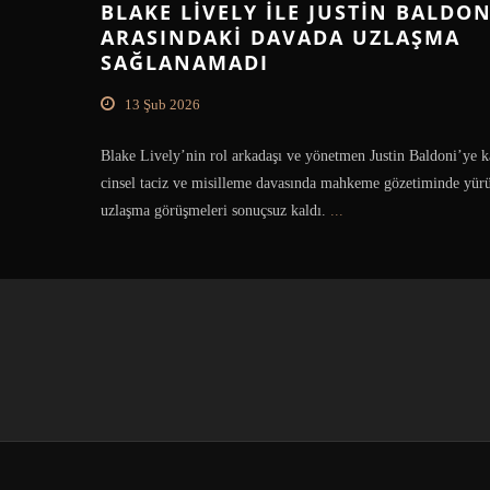
BLAKE LIVELY ILE JUSTIN BALDON
ARASINDAKI DAVADA UZLAŞMA
SAĞLANAMADI
13 Şub 2026
Blake Lively’nin rol arkadaşı ve yönetmen Justin Baldoni’ye ka
cinsel taciz ve misilleme davasında mahkeme gözetiminde yür
uzlaşma görüşmeleri sonuçsuz kaldı.
...