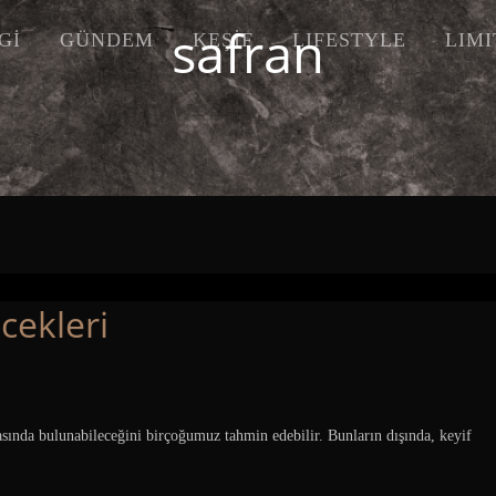
safran
Gİ
GÜNDEM
KEŞİF
LIFESTYLE
LIM
cekleri
asında bulunabileceğini birçoğumuz tahmin edebilir. Bunların dışında, keyif