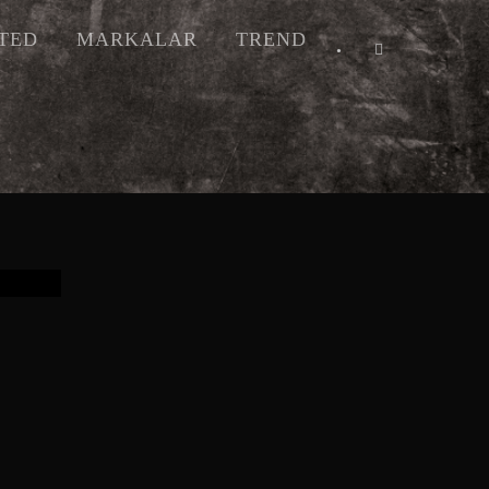
ITED
MARKALAR
TREND
•