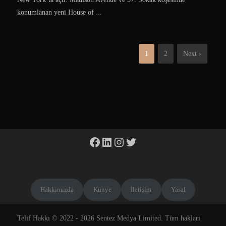
konumlanan yeni House of
...
1
2
Next ›
Facebook
LinkedIn
Instagram
Twitter
Hakkımızda
Künye
İletişim
Yasal
Telif Hakkı © 2022 - 2026 Sentez Medya Limited. Tüm hakları