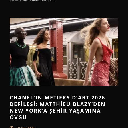
hedeflerini fitness üzerine
...
CHANEL’IN MÉTIERS D’ART 2026
DEFILESI: MATTHIEU BLAZY’DEN
NEW YORK’A ŞEHIR YAŞAMINA
ÖVGÜ