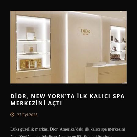
DIOR, NEW YORK’TA İLK KALICI SPA
MERKEZINI AÇTI
27 Eyl 2025
Lüks güzellik markası Dior, Amerika’daki ilk kalıcı spa merkezini
New York’ta açtı. Madison Avenue ve 57. Sokak köşesinde