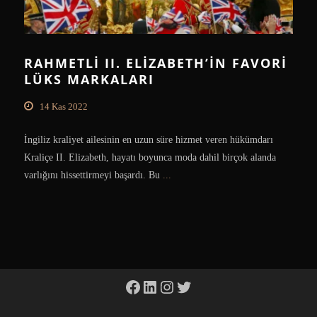
RAHMETLI II. ELIZABETH’IN FAVORI
LÜKS MARKALARI
14 Kas 2022
İngiliz kraliyet ailesinin en uzun süre hizmet veren hükümdarı
Kraliçe II. Elizabeth, hayatı boyunca moda dahil birçok alanda
varlığını hissettirmeyi başardı. Bu
...
Facebook
LinkedIn
Instagram
Twitter