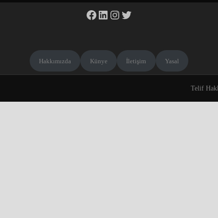
Facebook
LinkedIn
Instagram
Twitter
Hakkımızda
Künye
İletişim
Yasal
Telif Hak