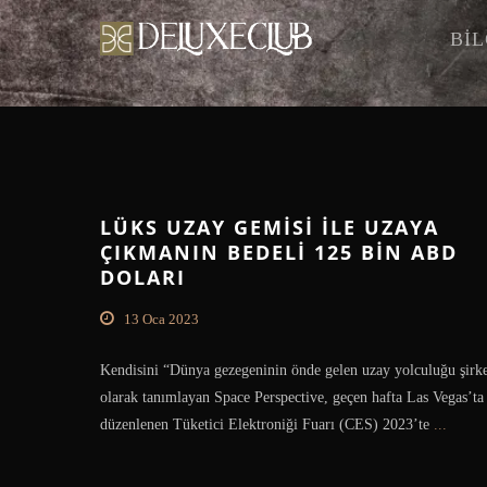
BİL
LÜKS UZAY GEMISI İLE UZAYA
ÇIKMANIN BEDELI 125 BIN ABD
DOLARI
13 Oca 2023
Kendisini “Dünya gezegeninin önde gelen uzay yolculuğu şirke
olarak tanımlayan Space Perspective, geçen hafta Las Vegas’ta
düzenlenen Tüketici Elektroniği Fuarı (CES) 2023’te
...