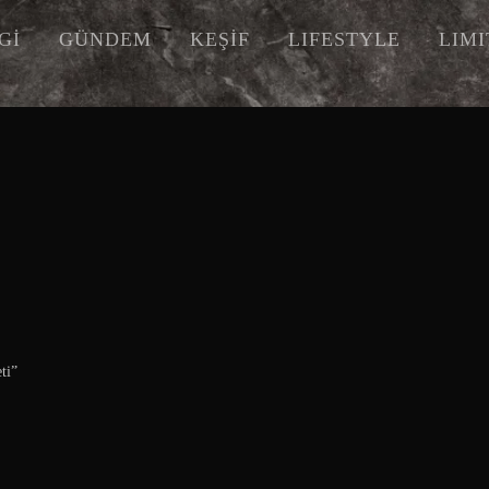
Gİ
GÜNDEM
KEŞİF
LIFESTYLE
LIM
ti”