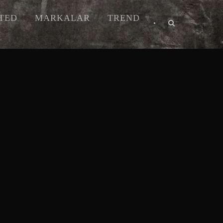
ITED
MARKALAR
TREND
•