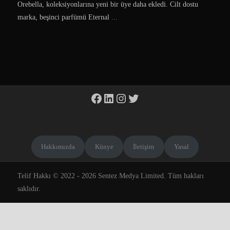
Orebella, koleksiyonlarına yeni bir üye daha ekledi. Cilt dostu
marka, beşinci parfümü Eternal
...
Facebook
LinkedIn
Instagram
Twitter
Hakkımızda
Künye
İletişim
Yasal
Telif Hakkı © 2022 - 2026 Sentez Medya Limited. Tüm hakları
saklıdır.