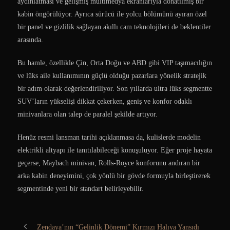
aydınlatması ve gelişmiş multimedya ekranlarıyla donatılmış bir
kabin öngörülüyor. Ayrıca sürücü ile yolcu bölümünü ayıran özel
bir panel ve gizlilik sağlayan akıllı cam teknolojileri de beklentiler
arasında.
Bu hamle, özellikle Çin, Orta Doğu ve ABD gibi VIP taşımacılığın
ve lüks aile kullanımının güçlü olduğu pazarlara yönelik stratejik
bir adım olarak değerlendiriliyor. Son yıllarda ultra lüks segmentte
SUV’ların yükselişi dikkat çekerken, geniş ve konfor odaklı
minivanlara olan talep de paralel şekilde artıyor.
Henüz resmi lansman tarihi açıklanmasa da, kulislerde modelin
elektrikli altyapı ile tanıtılabileceği konuşuluyor. Eğer proje hayata
geçerse, Maybach minivan; Rolls-Royce konforunu andıran bir
arka kabin deneyimini, çok yönlü bir gövde formuyla birleştirerek
segmentinde yeni bir standart belirleyebilir.
Zendaya’nın “Gelinlik Dönemi” Kırmızı Halıya Yansıdı