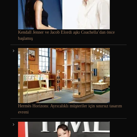
Kendall Jenner ve Jacob Elordi aşkı Coachella’dan önce
başlamış
Hermès Horizons: Ayrıcalıklı müşteriler için sınırsız tasarım
evreni