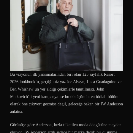
Bu vizyonun ilk yansımalarından biri olan 125 sayfalık Resort
2026 lookbook’u, geçtiğimiz yaz Joe Alwyn, Luca Guadagnino ve
Ben Whishaw’un yer aldığı çekimlerle tanıtılmıştı. John
Malkovich’li yeni kampanya ise bu dönüşümün en iddialı bölümü
olarak öne çıkıyor: geçmişe değil, geleceğe bakan bir JW Anderson
anlatısı.
Görünüşe göre Anderson, hızla tüketilen moda döngüsüne meydan
okuyor. JW Anderson artık sadece bir marka değil; bir düşünme