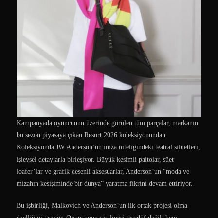
Kampanyada oyuncunun üzerinde görülen tüm parçalar, markanın
bu sezon piyasaya çıkan Resort 2026 koleksiyonundan.
Koleksiyonda JW Anderson’un imza niteliğindeki teatral siluetleri,
işlevsel detaylarla birleşiyor. Büyük kesimli paltolar, süet
loafer’lar ve grafik desenli aksesuarlar, Anderson’un “moda ve
mizahın kesişiminde bir dünya” yaratma fikrini devam ettiriyor.
Bu işbirliği, Malkovich ve Anderson’un ilk ortak projesi olma
özelliğini taşıyor. Oyuncunun seçilmesi tesadüf değil: hem