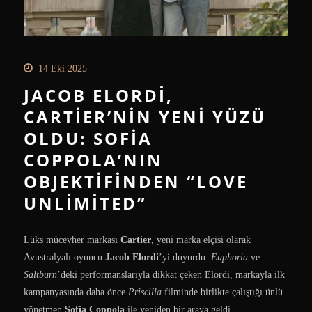
14 Eki 2025
JACOB ELORDI,
CARTIER’NIN YENI YÜZÜ
OLDU: SOFIA
COPPOLA’NIN
OBJEKTIFINDEN “LOVE
UNLIMITED”
Lüks mücevher markası
Cartier
, yeni marka elçisi olarak
Avustralyalı oyuncu
Jacob Elordi
’yi duyurdu.
Euphoria
ve
Saltburn
’deki performanslarıyla dikkat çeken Elordi, markayla ilk
kampanyasında daha önce
Priscilla
filminde birlikte çalıştığı ünlü
yönetmen
Sofia Coppola
ile yeniden bir araya geldi.