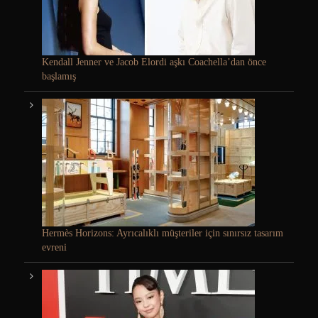
Kendall Jenner ve Jacob Elordi aşkı Coachella’dan önce
başlamış
Hermès Horizons: Ayrıcalıklı müşteriler için sınırsız tasarım
evreni