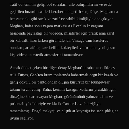
Tatil döneminin gelişi bol sofraları, aile buluşmalarını ve evde
geçirilen huzurlu saatleri beraberinde getirirken, Düşes Meghan da
her zamanki gibi sıcak ve zarif ev sahibi kimliğiyle öne çıkıyor.
Meghan, hafta sonu yaşam markası As Ever’ın Instagram
hesabında paylaştığı bir videoda, misafirler için pratik ama zarif
bir kahvaltı hazırlarken görüntülendi. Vintage cam kaselerde
sunulan parfait’ler, taze bellini kokteylleri ve fırından yeni çıkan
kiş, videonun estetik atmosferini tamamlıyor.
Ancak dikkat çeken bir diğer detay Meghan’in rahat ama lüks ev
stili. Düşes, Gap’ten krem tonlarında kabartmalı örgü bir kazak ve
geniş dokulu bir pantolondan oluşan kusursuz bir loungewear
takımı tercih etmiş. Rahat kesimli kazağın kollarını pratiklik için
dirseğine kadar sıvayan Meghan, görünümünü yalnızca altın ve
pırlantalı yüzükleriyle ve klasik Cartier Love bileziğiyle
tamamlamış. Doğal makyajı ve düşük at kuyruğu ise sade şıklığına
uyum sağlıyor.