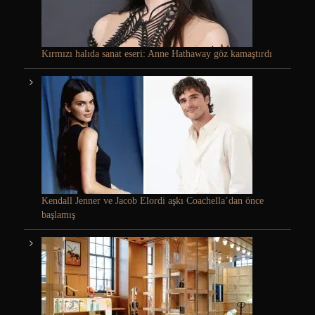
Kırmızı halıda sanat eseri: Anne Hathaway göz kamaştırdı
Kendall Jenner ve Jacob Elordi aşkı Coachella’dan önce
başlamış