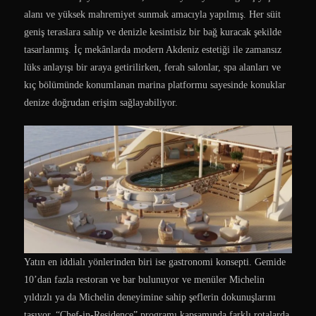
alanı ve yüksek mahremiyet sunmak amacıyla yapılmış. Her süit
geniş teraslara sahip ve denizle kesintisiz bir bağ kuracak şekilde
tasarlanmış. İç mekânlarda modern Akdeniz estetiği ile zamansız
lüks anlayışı bir araya getirilirken, ferah salonlar, spa alanları ve
kıç bölümünde konumlanan marina platformu sayesinde konuklar
denize doğrudan erişim sağlayabiliyor.
Yatın en iddialı yönlerinden biri ise gastronomi konsepti. Gemide
10’dan fazla restoran ve bar bulunuyor ve menüler Michelin
yıldızlı ya da Michelin deneyimine sahip şeflerin dokunuşlarını
taşıyor. “Chef-in-Residence” programı kapsamında farklı rotalarda