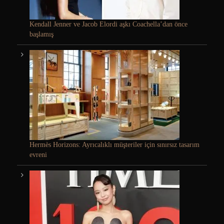
Kendall Jenner ve Jacob Elordi aşkı Coachella’dan önce
başlamış
Hermès Horizons: Ayrıcalıklı müşteriler için sınırsız tasarım
evreni