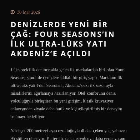
30 Mar 2026
DENIZLERDE YENI BIR
ÇAĞ: FOUR SEASONS’IN
İLK ULTRA-LÜKS YATI
AKDENIZ’E AÇILDI
Lüks otelcilik denince akla gelen ilk markalardan biri olan Four
Seasons, şimdi de denizlere iddialı bir giriş yaptı. Markanın ilk
ultra-lüks yatı Four Seasons I, Akdeniz’deki ilk sezonuyla
misafirlerini ağırlamaya hazırlanıyor. Otel konforunu deniz
yolculuğuyla birleştiren bu yeni girişim, klasik kruvaziyer
anlayışından ziyade daha butik ve kişiselleştirilmiş bir deneyim
sunmayı hedefliyor.
Yaklaşık 200 metreyi aşan uzunluğuyla dikkat çeken yat, yalnızca
95 süitten oluşuyor. Bu tercih, daha az yolcuya daha geniş yaşam