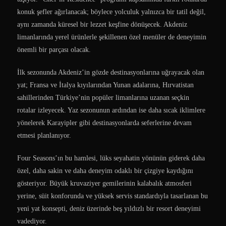
konuk şefler ağırlanacak; böylece yolculuk yalnızca bir tatil değil,
aynı zamanda küresel bir lezzet keşfine dönüşecek. Akdeniz
limanlarında yerel ürünlerle şekillenen özel menüler de deneyimin
önemli bir parçası olacak.
İlk sezonunda Akdeniz’in gözde destinasyonlarına uğrayacak olan
yat; Fransa ve İtalya kıyılarından Yunan adalarına, Hırvatistan
sahillerinden Türkiye’nin popüler limanlarına uzanan seçkin
rotalar izleyecek. Yaz sezonunun ardından ise daha sıcak iklimlere
yönelerek Karayipler gibi destinasyonlarda seferlerine devam
etmesi planlanıyor.
Four Seasons’ın bu hamlesi, lüks seyahatin yönünün giderek daha
özel, daha sakin ve daha deneyim odaklı bir çizgiye kaydığını
gösteriyor. Büyük kruvaziyer gemilerinin kalabalık atmosferi
yerine, süit konforunda ve yüksek servis standardıyla tasarlanan bu
yeni yat konsepti, deniz üzerinde beş yıldızlı bir resort deneyimi
vadediyor.