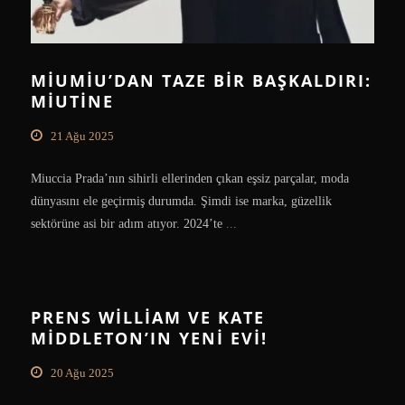
MIUMIU’DAN TAZE BIR BAŞKALDIRI:
MIUTINE
21 Ağu 2025
Miuccia Prada’nın sihirli ellerinden çıkan eşsiz parçalar, moda
dünyasını ele geçirmiş durumda. Şimdi ise marka, güzellik
sektörüne asi bir adım atıyor. 2024’te
...
PRENS WILLIAM VE KATE
MIDDLETON’IN YENI EVI!
20 Ağu 2025