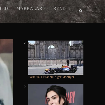
ITED
MARKALAR
TREND
•
Formula 1 İstanbul’a geri dönüyor