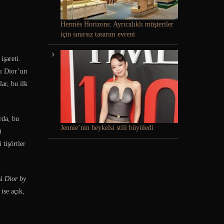
Hermès Horizons: Ayrıcalıklı müşteriler
için sınırsız tasarım evreni
işareti.
nı Dior’un
ar, bu ilk
rda, bu
Jennie’nin heykelsi stili büyüledi
i
 tişörtler
si
Dior by
ise açık,