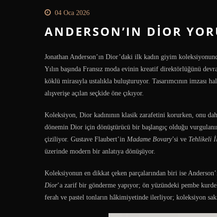
04 Oca 2026
ANDERSON’IN DIOR YO
Jonathan Anderson’ın Dior’daki ilk kadın giyim koleksiyonundan
Yılın başında Fransız moda evinin kreatif direktörlüğünü dev
köklü mirasıyla ustalıkla buluşturuyor. Tasarımcının imzası hal
alışverişe açılan seçkide öne çıkıyor.
Koleksiyon, Dior kadınının klasik zarafetini korurken, onu dah
dönemin Dior için dönüştürücü bir başlangıç olduğu vurgulanır
çiziliyor. Gustave Flaubert’in
Madame Bovary
’si ve
Tehlikeli İ
üzerinde modern bir anlatıya dönüşüyor.
Koleksiyonun en dikkat çeken parçalarından biri ise Anderson
Dior
’a zarif bir gönderme yapıyor; ön yüzündeki pembe kurdele
ferah ve pastel tonların hâkimiyetinde ilerliyor; koleksiyon saki