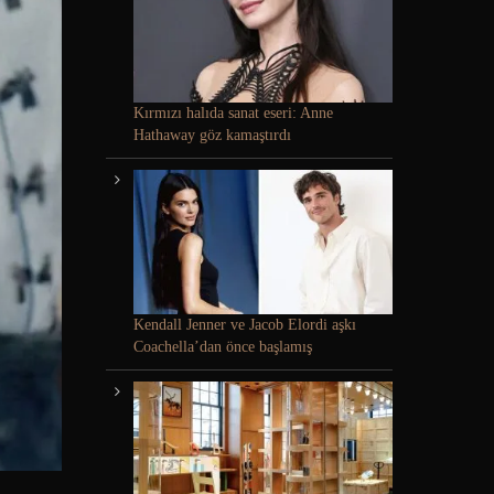
Kırmızı halıda sanat eseri: Anne
Hathaway göz kamaştırdı
Kendall Jenner ve Jacob Elordi aşkı
Coachella’dan önce başlamış