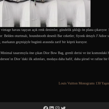
 vintage havası taşıyan açık renk denimler, gündelik şıklığı ön plana çıkarıyor.
or: Belden oturtmalı, houndstooth desenli Bar ceketler; fiyonk detaylı J’Adior 
, markanın geçmişiyle bugünü arasında zarif bir köprü kuruyor.
 Minimal tasarımıyla öne çıkan Dior Bow Bag, grenli derisi ve üst kısmındaki 
erson’ın Dior’daki ilk adımları, modaya daha hafif, daha şiirsel ve rafine bir 
Louis Vuitton Monogramı 130 Yaşı
Facebook
LinkedIn
Instagram
Twitter