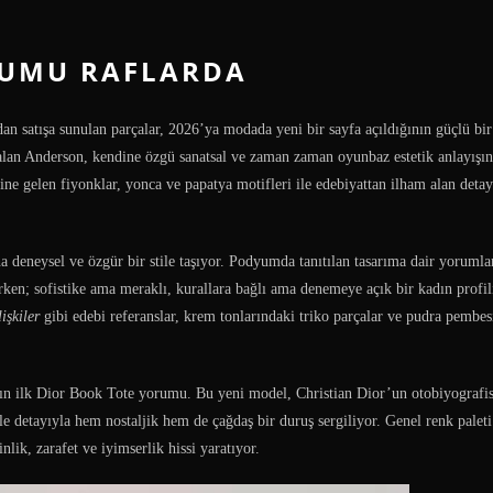
RUMU RAFLARDA
 satışa sunulan parçalar, 2026’ya modada yeni bir sayfa açıldığının güçlü bir 
ralan Anderson, kendine özgü sanatsal ve zaman zaman oyunbaz estetik anlayışı
ine gelen fiyonklar, yonca ve papatya motifleri ile edebiyattan ilham alan detayl
a deneysel ve özgür bir stile taşıyor. Podyumda tanıtılan tasarıma dair yorumla
ken; sofistike ama meraklı, kurallara bağlı ama denemeye açık bir kadın profil
lişkiler
gibi edebi referanslar, krem tonlarındaki triko parçalar ve pudra pembesi
’ın ilk Dior Book Tote yorumu. Bu yeni model, Christian Dior’un otobiyografi
 detayıyla hem nostaljik hem de çağdaş bir duruş sergiliyor. Genel renk paleti 
nlik, zarafet ve iyimserlik hissi yaratıyor.